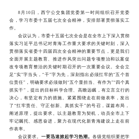
8月10日，西宁公交集团党委第一时间组织召开党委
会，学习市委十五届七次全会精神，安排部署贯彻落实工
作。
会议认为，
市委十五届七次全会是在全市上下深入贯彻
落实习近平总书记对青海工作重大要求的关键时刻，深入
贯彻落实省委十四届四次全会精神的重要节点，更是我们
全面开展主题教育、推进作风突出问题专项整治和以案促
改专项教育整治的关键时期召开的一次重要会议。全会立
足“实”字当头，“干”字为先，深刻指出必须扛牢的“五个首
位责任”，明确要求必须做到“五个显担当、有作为”“四个真
抓实干”，提出的目标科学合理、高瞻远瞩，有立言立行的
决心，有坚定有力的措施。紧紧围绕走在前做表率，发出
了“扛牢责任、守正创新、真抓实干”的号召，谋篇布局，
阐述原理，提出要求。以主题教育为契机，动员全市上下
牢记嘱托、感恩奋进，聚力在现代化新青海建设上走在前
作表率。
会议要求。
一要
迅速掀起学习热潮
。
各级党组织要把学