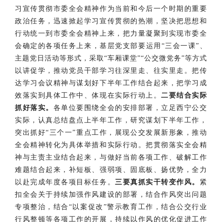
习宣传贯彻市委全会精神作为当前和今后一个时期的重要
政治任务，迅速掀起学习宣传贯彻的热潮，坚决把思想和
行动统一到市委全会精神上来，把力量凝聚到实现市委全
会确定的各项任务上来，基层党支部要运用“三会一课”、
主题党日活动等形式，采取“车厢课堂”“公交微党务”等方式
以讲促学，推动党员干部学习往深里走、往实里走。把传
达学习会议精神与谋划好下半年工作结合起来，把学习成
效落实到具体工作中、体现在实际行动上。
二要
结合实际
抓好落实
。
各单位要围绕全会的安排部署，立足西宁公交
实际，认真总结盘点上半年工作，研究谋划下半年工作，
突出抓好“三个一”重点工作，展现公交发展新形象，推动
全会精神转化为具体举措和实际行动。把贯彻落实全会精
神与主责主业结合起来，与做好当前各项工作、破解工作
难题结合起来，补短板、强弱项、固底板、扬优势，全力
以赴完成年度各项目标任务。
三要真抓实干转变作风
。
紧
扣全会关于持续加强作风建设的部署，结合作风突出问题
专项整治，结合“以案促改”警示教育工作，结合公交行业
行风整顿等各项工作的开展，持续以作风的优化促进工作